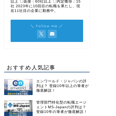
以上 〇面接：60社以上 〇内定獲得：15
社 2023年に10回目の転職を果たし、現
在11社目の企業に勤務中。
＼ Follow me ／
おすすめ人気記事
エンワールド・ジャパンの評
判は？ 登録10年以上の筆者が
徹底解説！
管理部門特化型の転職エージ
ェントMS-Japanの評判は？
登録10年の筆者が徹底解説！