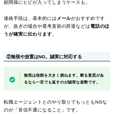
頼関係にヒビが入ってしまうケースも。
連絡手段は、基本的には
メール
がおすすめです
が、急ぎの場合や選考直前の辞退などは
電話のほ
うが確実に伝わります
。
②無視や放置はNG。誠実に対応する
無視は信頼を大きく損ねます。断る意思があ
るなら一言でも返すのが誠実な姿勢です
。
転職エージェントとのやり取りでもっともNGな
のが「音信不通になること」です。